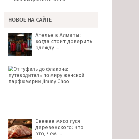
НОВОЕ НА САЙТЕ
Ателье в Алматы:
когда стоит доверить
одежду …
От
туфель
до
флакона:
путеводитель
по
миру …
Свежее мясо гуся
деревенского: что
это, чем …