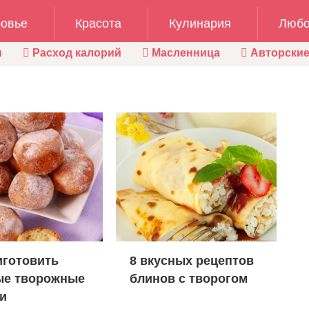
овье
Красота
Кулинария
Любо
ы
Расход калорий
Масленница
Авторские
иготовить
8 вкусных рецептов
ые творожные
блинов с творогом
и