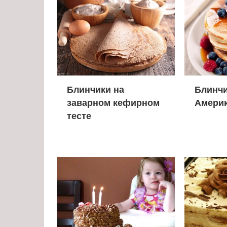
Блинчики на
Блинчи
заварном кефирном
Америк
тесте