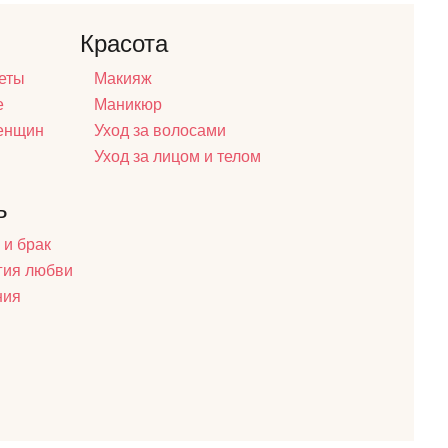
Красота
еты
Макияж
е
Маникюр
женщин
Уход за волосами
Уход за лицом и телом
ь
 и брак
гия любви
ния