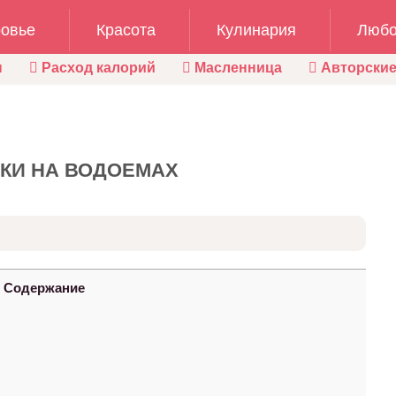
овье
Красота
Кулинария
Любо
ы
Расход калорий
Масленница
Авторские
ИКИ НА ВОДОЕМАХ
Содержание