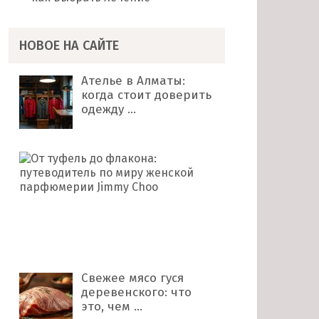
НОВОЕ НА САЙТЕ
Ателье в Алматы:
когда стоит доверить
одежду …
От
туфель
до
флакона:
путеводитель
по
миру …
Свежее мясо гуся
деревенского: что
это, чем …