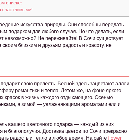
ом списке:
й счастливыми!
ведение искусства природы. Они способны передать
ым подарком для любого случая. Но что делать, если
кет невозможно? Не переживайте! В Сочи существует
 своим близким и друзьям радость и красоту, не
а
 подарит свою прелесть. Весной здесь зацветают аллеи
сферу романтики и тепла. Летом же, на фоне яркого
их красок в жизнь каждого отдыхающего. Осенью
енками, а зимой — увлажняющими ароматами ели и
ель вашего цветочного подарка — каждый из них
 и благополучия. Доставка цветов по Сочи прекрасно
дать радость и тепло в любое время. На сайте
flower