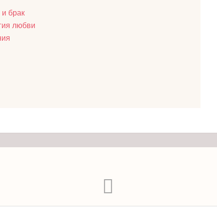
 и брак
гия любви
ния