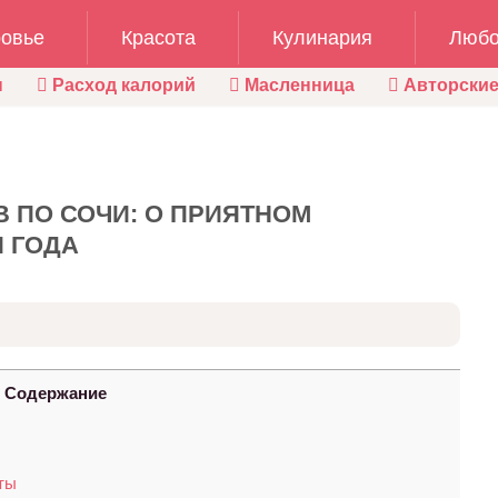
овье
Красота
Кулинария
Любо
ы
Расход калорий
Масленница
Авторские
 ПО СОЧИ: О ПРИЯТНОМ
 ГОДА
Содержание
ты