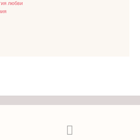
гия любви
ния