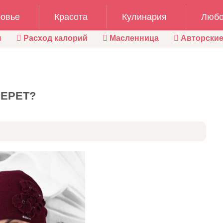
овье
Красота
Кулинария
Любо
ы
Расход калорий
Масленница
Авторские
БЕРЕТ?