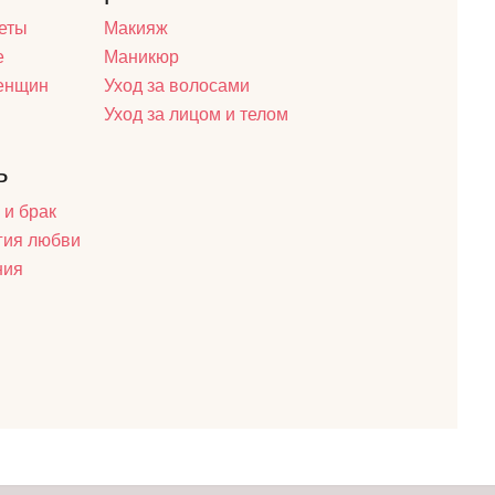
еты
Макияж
е
Маникюр
женщин
Уход за волосами
Уход за лицом и телом
ь
 и брак
гия любви
ния