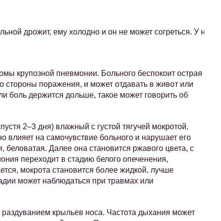
ьной дрожит, ему холодно и он не может согреться. У него
омы крупозной пневмонии. Больного беспокоит острая
со стороны поражения, и может отдавать в живот или
сли боль держится дольше, такое может говорить об
устя 2–3 дня) влажный с густой тягучей мокротой.
о влияет на самочувствие больного и нарушает его
я, беловатая. Далее она становится ржавого цвета, с
ония переходит в стадию белого опеченения,
ется, мокрота становится более жидкой, лучше
тадии может наблюдаться при травмах или
 раздуванием крыльев носа. Частота дыхания может