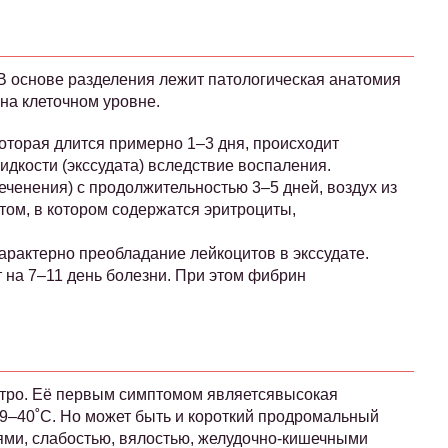
В основе разделения лежит патологическая анатомия
 на клеточном уровне.
которая длится примерно 1–3 дня, происходит
дкости (экссудата) вследствие воспаления.
еченения) с продолжительностью 3–5 дней, воздух из
ом, в котором содержатся эритроциты,
характерно преобладание лейкоцитов в экссудате.
 на 7–11 день болезни. При этом фибрин
стро. Её первым симптомом являетсявысокая
39–40˚С. Но может быть и короткий продромальный
ми, слабостью, вялостью, желудочно-кишечными