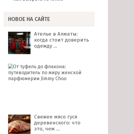
НОВОЕ НА САЙТЕ
Ателье в Алматы:
когда стоит доверить
одежду …
От
туфель
до
флакона:
путеводитель
по
миру …
Свежее мясо гуся
деревенского: что
это, чем …