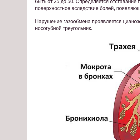
быть от 25 до 50. Определяется отставание
поверхностное вследствие болей, появляющ
Нарушение газообмена проявляется цианозом
носогубной треугольник.