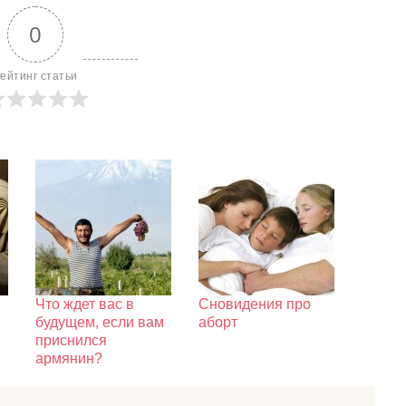
0
ейтинг статьи
Что ждет вас в
Сновидения про
будущем, если вам
аборт
приснился
армянин?