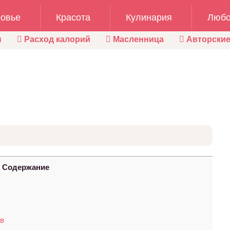
овье
Красота
Кулинария
Любо
ы
Расход калорий
Масленница
Авторские
Содержание
ов