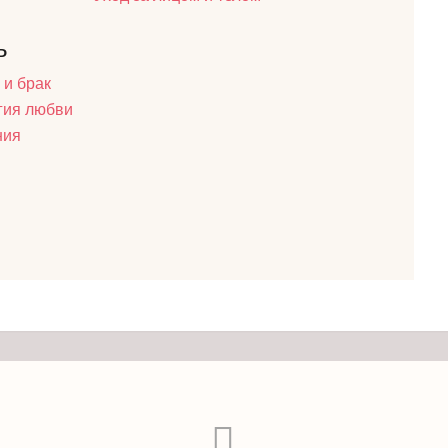
ь
 и брак
гия любви
ния