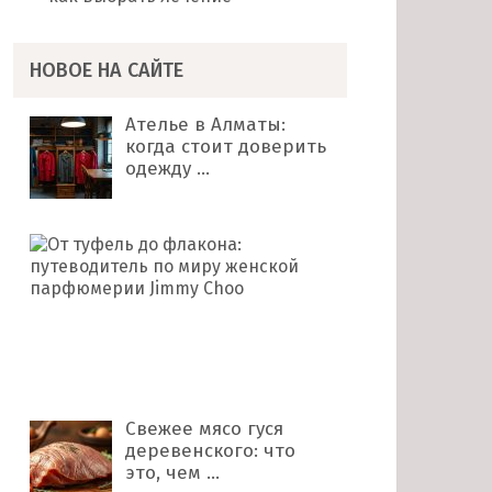
НОВОЕ НА САЙТЕ
Ателье в Алматы:
когда стоит доверить
одежду …
От
туфель
до
флакона:
путеводитель
по
миру …
Свежее мясо гуся
деревенского: что
это, чем …