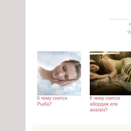
Р
К чему снится
К чему снится
Рыба?
абордаж или
анализ?