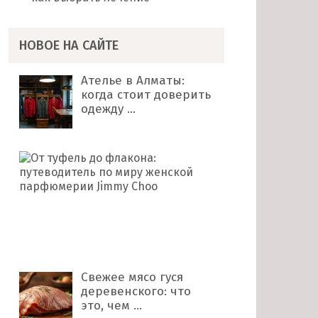
НОВОЕ НА САЙТЕ
Ателье в Алматы:
когда стоит доверить
одежду …
От
туфель
до
флакона:
путеводитель
по
миру …
Свежее мясо гуся
деревенского: что
это, чем …