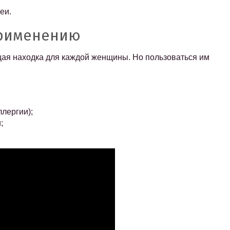
еи.
применению
щая находка для каждой женщины. Но пользоваться им
лергии);
;