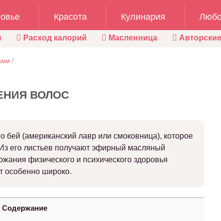
овье
Красота
Кулинария
Любо
ы
Расход калорий
Масленница
Авторские
ами
/
ЕНИЯ ВОЛОС
о бей (американский лавр или смоковница), которое
 Из его листьев получают эфирный масляный
ержания физического и психического здоровья
т особенно широко.
Содержание