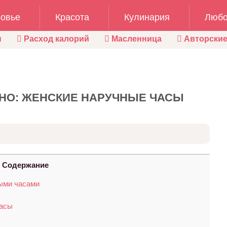
овье
Красота
Кулинария
Любо
ы
Расход калорий
Масленница
Авторские
ТНО: ЖЕНСКИЕ НАРУЧНЫЕ ЧАСЫ
Содержание
ыми часами
часы