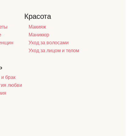
Красота
еты
Макияж
е
Маникюр
женщин
Уход за волосами
Уход за лицом и телом
ь
 и брак
гия любви
ния