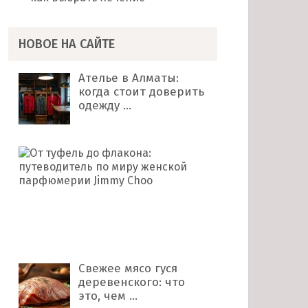
НОВОЕ НА САЙТЕ
Ателье в Алматы:
когда стоит доверить
одежду …
От
туфель
до
флакона:
путеводитель
по
миру …
Свежее мясо гуся
деревенского: что
это, чем …