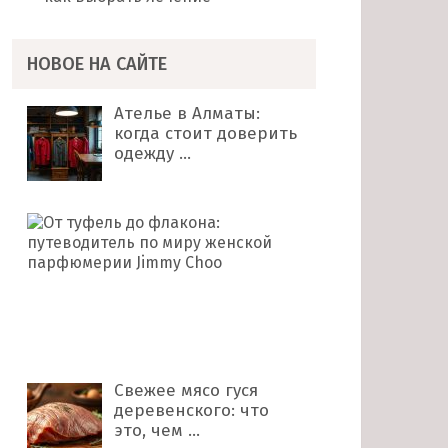
НОВОЕ НА САЙТЕ
Ателье в Алматы:
когда стоит доверить
одежду …
От
туфель
до
флакона:
путеводитель
по
миру …
Свежее мясо гуся
деревенского: что
это, чем …