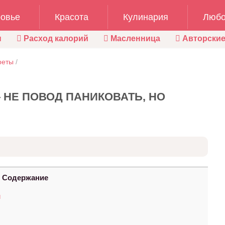
овье
Красота
Кулинария
Любо
ы
Расход калорий
Масленница
Авторские
реты
/
 НЕ ПОВОД ПАНИКОВАТЬ, НО
Содержание
и