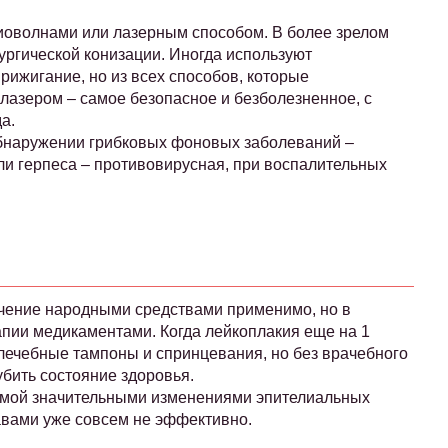
иоволнами или лазерным способом. В более зрелом
ургической конизации. Иногда используют
рижигание, но из всех способов, которые
лазером – самое безопасное и безболезненное, с
а.
обнаружении грибковых фоновых заболеваний –
ли герпеса – противовирусная, при воспалительных
ечение народными средствами применимо, но в
апии медикаментами. Когда лейкоплакия еще на 1
лечебные тампоны и спринцевания, но без врачебного
убить состояние здоровья.
аемой значительными изменениями эпителиальных
авами уже совсем не эффективно.