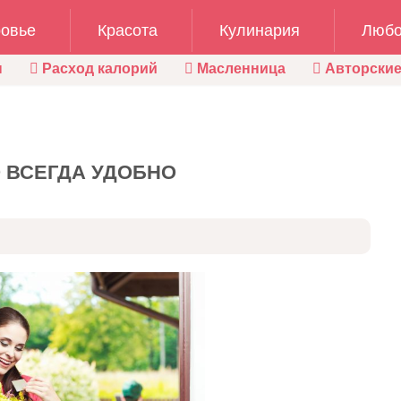
овье
Красота
Кулинария
Любо
ы
Расход калорий
Масленница
Авторские
 ВСЕГДА УДОБНО