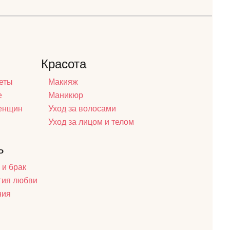
Красота
еты
Макияж
е
Маникюр
женщин
Уход за волосами
Уход за лицом и телом
ь
 и брак
гия любви
ния