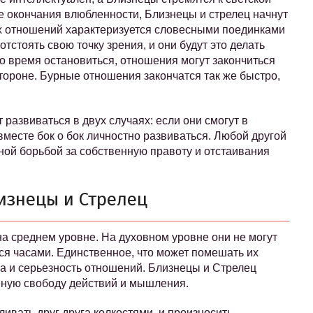
ле окончания влюбленности, Близнецы и стрелец начнут
х отношений характеризуется словесными поединками
тстоять свою точку зрения, и они будут это делать
во время остановиться, отношения могут закончиться
стороне. Бурные отношения закончатся так же быстро,
развиваться в двух случаях: если они смогут в
 вместе бок о бок личностно развиваться. Любой другой
ной борьбой за собственную правоту и отстаивания
изнецы и Стрелец
на среднем уровне. На духовном уровне они не могут
ться часами. Единственное, что может помешать их
а и серьезность отношений. Близнецы и Стрелец
нную свободу действий и мышления.
ливать друг друга колкостями, и произносить