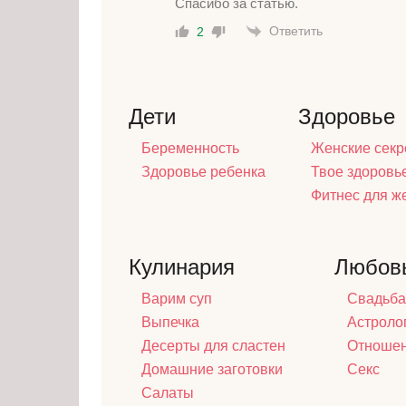
Спасибо за статью.
Ответить
2
Дети
Здоровье
Беременность
Женские секр
Здоровье ребенка
Твое здоровь
Фитнес для 
Кулинария
Любов
Варим суп
Свадьба
Выпечка
Астроло
Десерты для сластен
Отноше
Домашние заготовки
Секс
Салаты