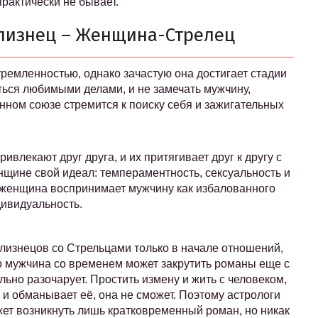
практически не бывает.
лизнец – Женщина-Стрелец
ремленностью, однако зачастую она достигает стадии
ться любимыми делами, и не замечать мужчину,
нном союзе стремится к поиску себя и зажигательных
ивлекают друг друга, и их притягивает друг к другу с
щине свой идеал: темпераментность, сексуальность и
 женщина воспринимает мужчину как избалованного
дивидуальность.
лизнецов со Стрельцами только в начале отношений,
Но мужчина со временем может закрутить романы еще с
ьно разочарует. Простить измену и жить с человеком,
 и обманывает её, она не сможет. Поэтому астрологи
жет возникнуть лишь кратковременный роман, но никак