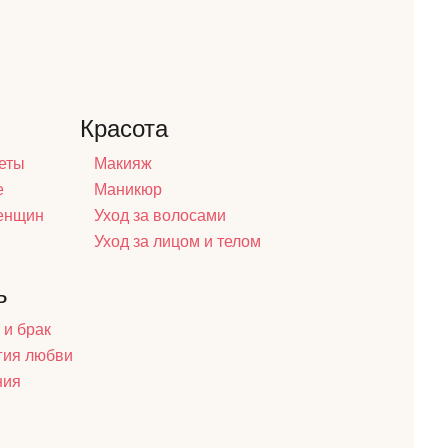
Красота
еты
Макияж
е
Маникюр
женщин
Уход за волосами
Уход за лицом и телом
ь
 и брак
гия любви
ния