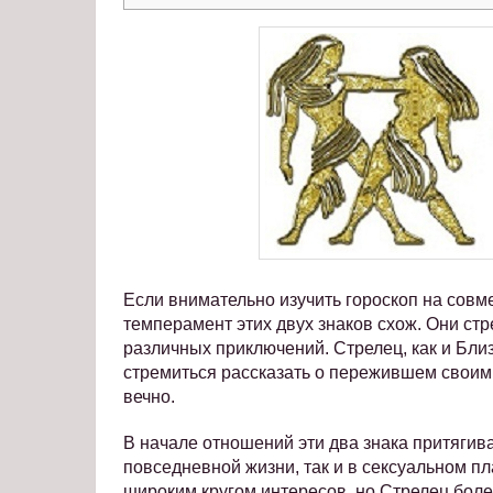
Если внимательно изучить гороскоп на совме
темперамент этих двух знаков схож. Они ст
различных приключений. Стрелец, как и Близ
стремиться рассказать о пережившем своим 
вечно.
В начале отношений эти два знака притягива
повседневной жизни, так и в сексуальном п
широким кругом интересов, но Стрелец боле