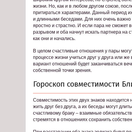
жизни. Но, как и в любом другом союзе, пос
притираться характерами. Данный период и
и длинными беседами. Для них очень важно о
яростно и страстно. И если пара не сможет 
разрывом и оба начнут искать партнера на 
как они и начались.
В целом счастливые отношения у пары могут 
процессе жизни учиться друг у друга или же
вариант отношений будет заканчиваться веч
собственной точки зрения.
Гороскоп совместимости Бл
Совместимость этих двух знаков находится 
жить друг без друга, а их беседы могут дли
счастливому браку – взаимные обязательств
стремятся в отношениях сохранить собстве
При расставании оба знака зодиака будут по