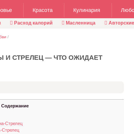
овье
Красота
Кулинария
Любо
ы
Расход калорий
Масленница
Авторские
бви
/
 И СТРЕЛЕЦ — ЧТО ОЖИДАЕТ
Содержание
на-Стрелец
-Стрелец