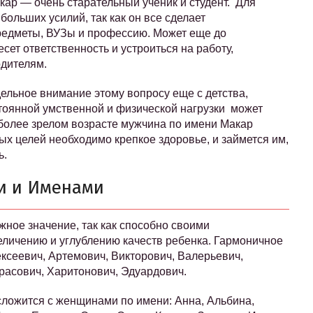
кар — очень старательный ученик и студент. Для
больших усилий, так как он все сделает
редметы, ВУЗы и профессию. Может еще до
сет ответственность и устроиться на работу,
одителям.
дельное внимание этому вопросу еще с детства,
тоянной умственной и физической нагрузки может
 более зрелом возрасте мужчина по имени Макар
ых целей необходимо крепкое здоровье, и займется им,
ь.
ми и Именами
жное значение, так как способно своими
личению и углублению качеств ребенка. Гармоничное
ексеевич, Артемович, Викторович, Валерьевич,
расович, Харитонович, Эдуардович.
сложится с женщинами по имени: Анна, Альбина,