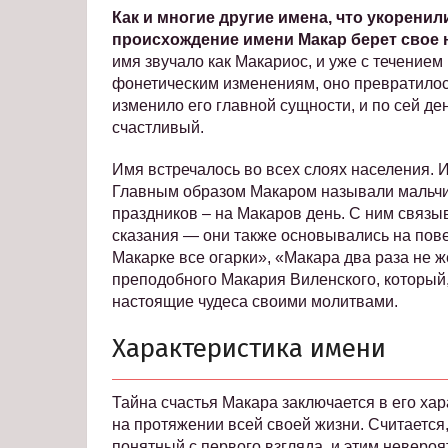
Как и многие другие имена, что укорени
происхождение имени Макар берет свое 
имя звучало как Макариос, и уже с течение
фонетическим изменениям, оно превратилос
изменило его главной сущности, и по сей д
счастливый.
Имя встречалось во всех слоях населения. 
Главным образом Макаром называли мальчик
праздников – на Макаров день. С ним связы
сказания — они также основывались на пов
Макарке все огарки», «Макара два раза не 
преподобного Макария Виленского, который
настоящие чудеса своими молитвами.
Характеристика имени
Тайна счастья Макара заключается в его ха
на протяжении всей своей жизни. Считается,
понятный с первого взгляда, и этим неверо