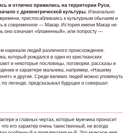
лись и отлично прижились на территории Руси,
начало с древнегреческой культуры.
Изначально
м времени, приспосабливаясь к культурным обычаям и
ь в современное — Макар. История имени Макар не
ень оно означает «блаженный», или попросту —
Им нарекали людей различного происхождения.
а, который рождался в один из христианских
вают и некоторые пословицы, поговорки, рассказы и
едении и характере мальчика, например, «Нашему
женят» и другие. Среди великих людей можно упомянуть
, по легенде, предсказывал будущее и совершал
рактере и главных чертах, которые мужчина проносит
 что его характер очень таинственный, не всегда
ятно особенный и привлекательный. Это мужское имя