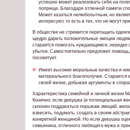
успешно может реализовать себя на поли
поприще. Благодаря отличной памяти сп
Может казаться нелюбопытным, но являет
интересуют, то есть в тех, что не могут п
В обществе не стремится перетащить одеяло
щедро дарить положительные эмоции людям,
старается помогать нуждающимся, нередко 
убыток. Самостоятельно предложит помощь,
посоветует.
Имеет высокие моральные качества и ник
материального благополучия. Старается 
своей жизни, добывая аргументы в спорах
Характеристика семейной и личной жизни М
Конечно, если девушка (и потенциальная же
склонен поддаваться порывам эмоций, желан
взвесить, подумать, создать в своем абстр
конкретной женщиной. Но если девушка оцен
семьянина, отличного любящего мужа и прекр