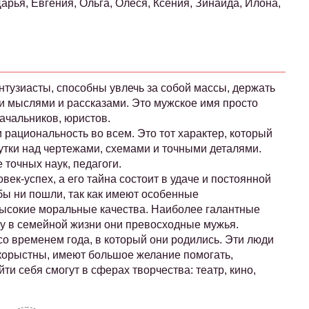
арья, Евгения, Ольга, Олеся, Ксения, Зинаида, Илона,
нтузиасты, способны увлечь за собой массы, держать
и мыслями и рассказами. Это мужское имя просто
ачальников, юристов.
 рациональность во всем. Это тот характер, который
утки над чертежами, схемами и точными деталями.
точных наук, педагоги.
ек-успех, а его тайна состоит в удаче и постоянной
бы ни пошли, так как имеют особенные
высокие моральные качества. Наиболее галантные
у в семейной жизни они превосходные мужья.
о временем года, в который они родились. Эти люди
скорыстны, имеют большое желание помогать,
ти себя смогут в сферах творчества: театр, кино,