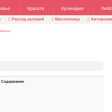
овье
Красота
Кулинария
Любо
ы
Расход калорий
Масленница
Авторские
имена
/
Содержание