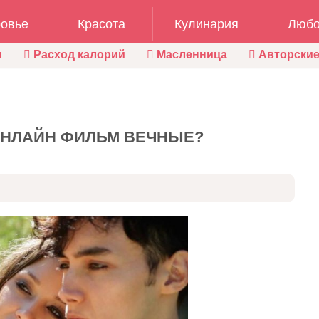
овье
Красота
Кулинария
Любо
ы
Расход калорий
Масленница
Авторские
ОНЛАЙН ФИЛЬМ ВЕЧНЫЕ?