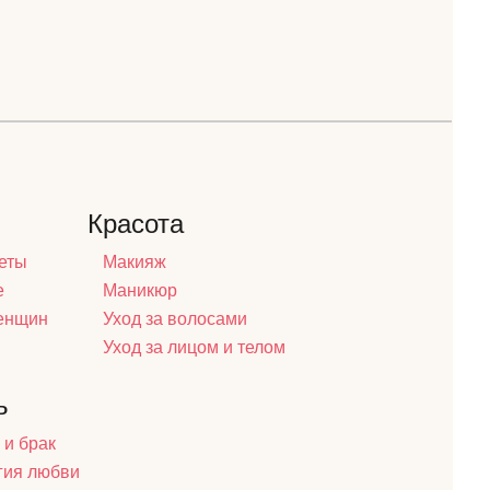
Красота
еты
Макияж
е
Маникюр
женщин
Уход за волосами
Уход за лицом и телом
ь
 и брак
гия любви