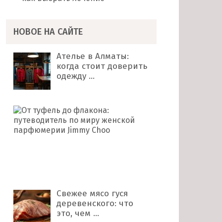
НОВОЕ НА САЙТЕ
Ателье в Алматы:
когда стоит доверить
одежду …
От
туфель
до
флакона:
путеводитель
по
миру …
Свежее мясо гуся
деревенского: что
это, чем …