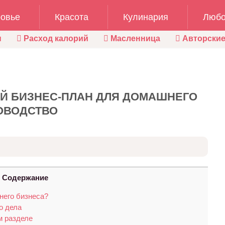
овье
Красота
Кулинария
Любо
ы
Расход калорий
Масленница
Авторские
Й БИЗНЕС-ПЛАН ДЛЯ ДОМАШНЕГО
ОВОДСТВО
Содержание
него бизнеса?
о дела
м разделе