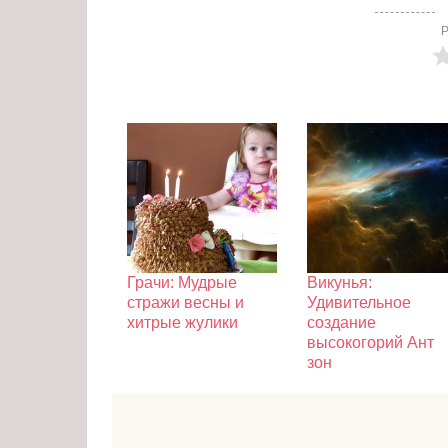
Р
Грачи: Мудрые
Викунья:
стражи весны и
Удивительное
хитрые жулики
создание
высокогорий Ант
зон