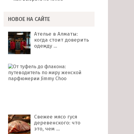
НОВОЕ НА САЙТЕ
Ателье в Алматы:
когда стоит доверить
одежду …
От
туфель
до
флакона:
путеводитель
по
миру …
Свежее мясо гуся
деревенского: что
это, чем …