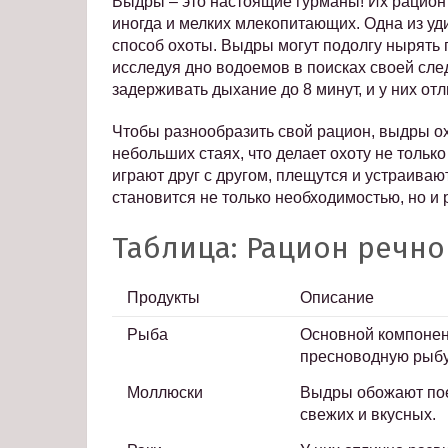
Выдры – это настоящие гурманы! Их рацион 
иногда и мелких млекопитающих. Одна из уд
способ охоты. Выдры могут подолгу нырять п
исследуя дно водоемов в поисках своей сл
задерживать дыхание до 8 минут, и у них от
Чтобы разнообразить свой рацион, выдры охо
небольших стаях, что делает охоту не тольк
играют друг с другом, плещутся и устраива
становится не только необходимостью, но и
Таблица: Рацион речн
Продукты
Описание
Рыба
Основной компонен
пресноводную рыбу
Моллюски
Выдры обожают пое
свежих и вкусных.