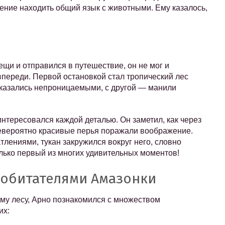
мение находить общий язык с животными. Ему казалось,
вещи и отправился в путешествие, он не мог и
впереди. Первой остановкой стал тропический лес
 казались непроницаемыми, с другой — манили
интересовался каждой деталью. Он заметил, как через
невероятно красивые перья поражали воображение.
тлениями, тукан закружился вокруг него, словно
олько первый из многих удивительных моментов!
 обитателями Амазонки
му лесу, Арно познакомился с множеством
их: