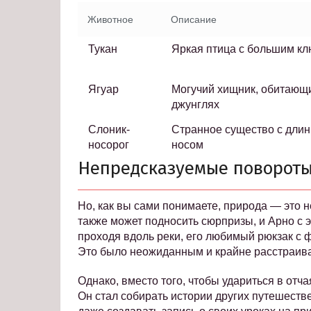
Животное
Описание
Тукан
Яркая птица с большим к
Ягуар
Могучий хищник, обитающ
джунглях
Слоник-
Странное существо с дли
носорог
носом
Непредсказуемые повороты
Но, как вы сами понимаете, природа — это 
также может подносить сюрпризы, и Арно с э
проходя вдоль реки, его любимый рюкзак с 
Это было неожиданным и крайне расстраи
Однако, вместо того, чтобы удариться в отч
Он стал собирать истории других путешеств