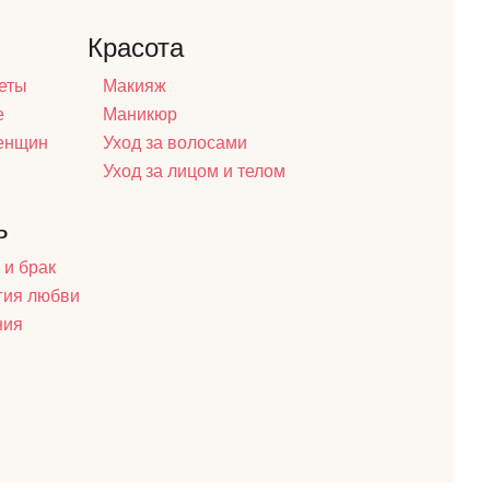
Красота
еты
Макияж
е
Маникюр
женщин
Уход за волосами
Уход за лицом и телом
ь
 и брак
гия любви
ния