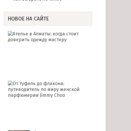
НОВОЕ НА САЙТЕ
Ателье
в
Алматы:
когда
стоит
доверить
одежду …
От
туфель
до
флакона:
путеводитель
по
миру …