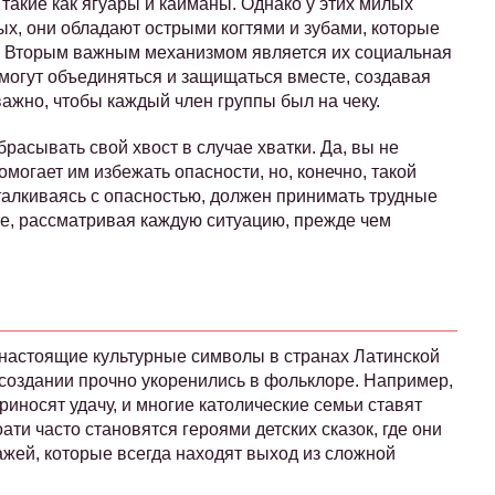
 такие как ягуары и кайманы. Однако у этих милых
ых, они обладают острыми когтями и зубами, которые
и. Вторым важным механизмом является их социальная
и могут объединяться и защищаться вместе, создавая
ажно, чтобы каждый член группы был на чеку.
расывать свой хвост в случае хватки. Да, вы не
могает им избежать опасности, но, конечно, такой
сталкиваясь с опасностью, должен принимать трудные
сте, рассматривая каждую ситуацию, прежде чем
е
 настоящие культурные символы в странах Латинской
создании прочно укоренились в фольклоре. Например,
приносят удачу, и многие католические семьи ставят
оати часто становятся героями детских сказок, где они
жей, которые всегда находят выход из сложной