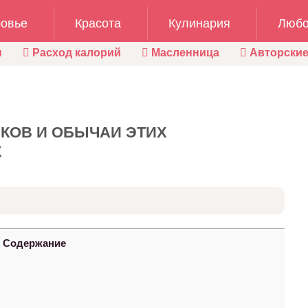
овье
Красота
Кулинария
Любо
ы
Расход калорий
Масленница
Авторские
ИКОВ И ОБЫЧАИ ЭТИХ
Х
Содержание