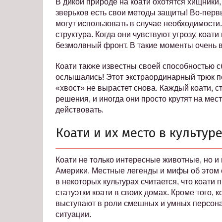
В дикой природе на коати охотятся хищники,
зверьков есть свои методы защиты! Во-перв
могут использовать в случае необходимост
структура. Когда они чувствуют угрозу, коат
безмолвный фронт. В такие моменты очень в
Коати также известны своей способностью сб
ослышались! Этот экстраординарный трюк по
«хвост» не вырастет снова. Каждый коати, 
решения, и иногда они просто крутят на ме
действовать.
Коати и их место в культур
Коати не только интересные животные, но и
Америки. Местные легенды и мифы об этом 
в некоторых культурах считается, что коати 
статуэтки коати в своих домах. Кроме того, к
выступают в роли смешных и умных персона
ситуации.