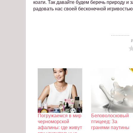
коати. Так давайте будем беречь природу и 
радовать нас своей бесконечной игривость
Р
Погружаемся в мир
Беловолосковый
черноморской
птицеед: За
афалины: где живут
гранями паутины