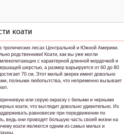
ти коати
 в тропических лесах Центральной и Южной Америки.
льно родственники! Коати, как вы уже могли
 млекопитающих с характерной длинной мордочкой и
шершащей шерстью, а размер варьируется от 60 до 80
 достигает 70 см. Этот милый зверек имеет довольно
ками, полными любопытства, что непременно вызывает
чал.
оричневую или серую окраску с белыми и черными
ерных коати, что выглядит довольно удивительно. Их
оддерживать равновесие при передвижении по
ть, ведь они проводят большую часть своей жизни на
почему коати являются одним из самых милых и
фауны.