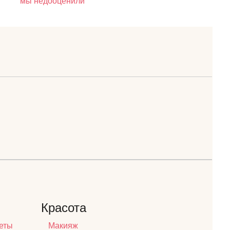
мы недооценили
Красота
еты
Макияж