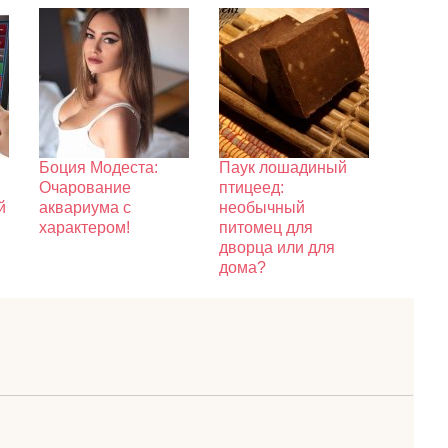
Боция Модеста:
Паук лошадиный
Очарование
птицеед:
й
аквариума с
необычный
характером!
питомец для
дворца или для
дома?