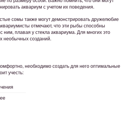
ие по размеру особи. Важно помнить, что они могут
нировать аквариум с учетом их поведения.
остые сомы также могут демонстрировать дружелюбие
аквариумисты отмечают, что эти рыбы способны
с ним, плавая у стекла аквариума. Для многих это
их необычных созданий.
комфортно, необходимо создать для него оптимальные
ит учесть:
ачения
лее