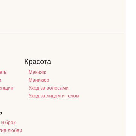
Красота
еты
Макияж
е
Маникюр
женщин
Уход за волосами
Уход за лицом и телом
ь
 и брак
гия любви