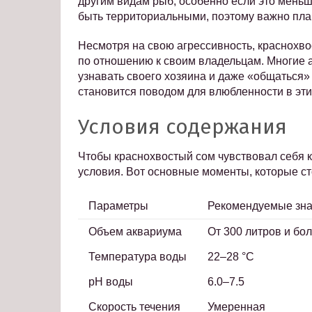
другим видам рыб, особенно если это меньш
быть территориальными, поэтому важно пла
Несмотря на свою агрессивность, краснохв
по отношению к своим владельцам. Многие 
узнавать своего хозяина и даже «общаться» 
становится поводом для влюбленности в эт
Условия содержания
Чтобы краснохвостый сом чувствовал себя 
условия. Вот основные моменты, которые сто
Параметры
Рекомендуемые зн
Объем аквариума
От 300 литров и бо
Температура воды
22–28 °C
pH воды
6.0–7.5
Скорость течения
Умеренная