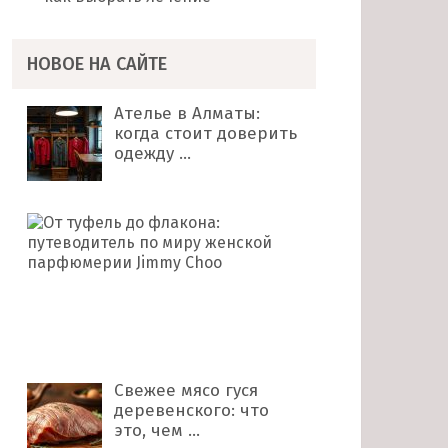
НОВОЕ НА САЙТЕ
Ателье в Алматы:
когда стоит доверить
одежду …
От
туфель
до
флакона:
путеводитель
по
миру …
Свежее мясо гуся
деревенского: что
это, чем …