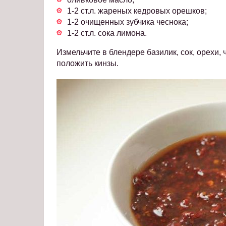
1-2 ст.л. жареных кедровых орешков;
1-2 очищенных зубчика чеснока;
1-2 ст.л. сока лимона.
Измельчите в блендере базилик, сок, орехи, 
положить кинзы.