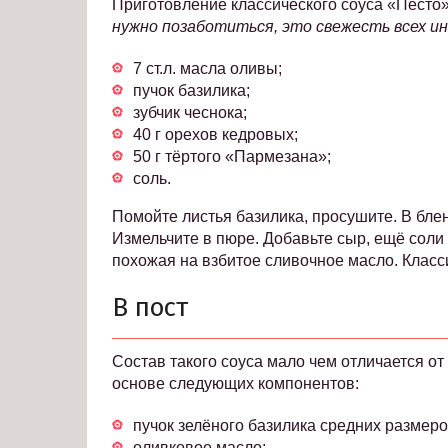
Приготовление классического соуса «Песто»
нужно позаботиться, это свежесть всех и
7 ст.л. масла оливы;
пучок базилика;
зубчик чеснока;
40 г орехов кедровых;
50 г тёртого «Пармезана»;
соль.
Помойте листья базилика, просушите. В блен
Измельчите в пюре. Добавьте сыр, ещё соли 
похожая на взбитое сливочное масло. Класс
В пост
Состав такого соуса мало чем отличается о
основе следующих компонентов:
пучок зелёного базилика средних размеро
оливковое масло;