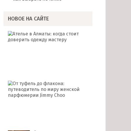
НОВОЕ НА САЙТЕ
Ателье
в
Алматы:
когда
стоит
доверить
одежду …
От
туфель
до
флакона:
путеводитель
по
миру …