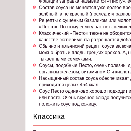
Франции заправка называется «Писту», е
Состав соуса не меняется уже долгое вре
зелёный, а не красный (последняя разнов
Рецепты с сушёным базиликом или молоты
«Песто». Поэтому если у вас нет свежих 
Классический «Песто» также не обходится
качестве эксперимента разрешается доба
Обычно итальянский рецепт соуса включа
можно брать и плоды грецких орехов. А, 
тыквенными семечками.
Соусы, подобные Песто, очень полезны д
организм железом, витамином С и кислот
Насыщенный состав соуса обеспечивает д
приходится целых 454 ккал.
Соус Песто одинаково хорошо подходит и 
или пасте. Очень вкусное блюдо получитс
положить соус под кожицу.
Классика