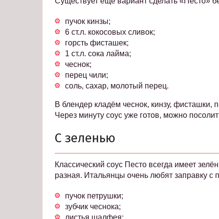
Существует ещё вариант сделать «Песто» бе
пучок кинзы;
6 ст.л. кокосовых сливок;
горсть фисташек;
1 ст.л. сока лайма;
чеснок;
перец чили;
соль, сахар, молотый перец.
В блендер кладём чеснок, кинзу, фисташки, п
Через минуту соус уже готов, можно посолит
С зеленью
Классический соус Песто всегда имеет зелён
разная. Итальянцы очень любят заправку с 
пучок петрушки;
зубчик чеснока;
листья шалфея;