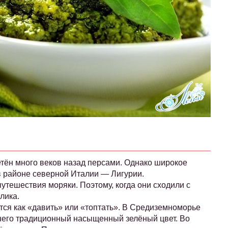
етён много веков назад персами. Однако широкое
 в районе северной Италии — Лигурии.
путешествия моряки. Поэтому, когда они сходили с
лика.
ся как «давить» или «топтать». В Средиземноморье
у него традиционный насыщенный зелёный цвет. Во