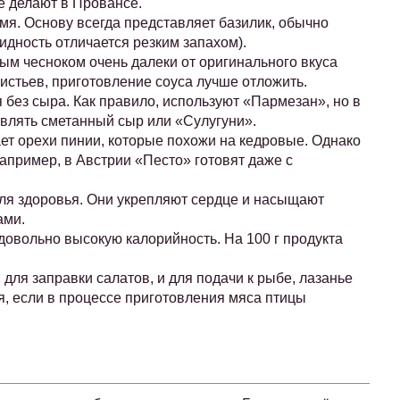
ё делают в Провансе.
мя. Основу всегда представляет базилик, обычно
идность отличается резким запахом).
м чесноком очень далеки от оригинального вкуса
листьев, приготовление соуса лучше отложить.
 без сыра. Как правило, используют «Пармезан», но в
влять сметанный сыр или «Сулугуни».
ет орехи пинии, которые похожи на кедровые. Однако
например, в Австрии «Песто» готовят даже с
ля здоровья. Они укрепляют сердце и насыщают
ами.
овольно высокую калорийность. На 100 г продукта
для заправки салатов, и для подачи к рыбе, лазанье
я, если в процессе приготовления мяса птицы