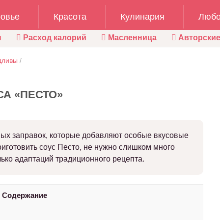
овье
Красота
Кулинария
Любо
ы
Расход калорий
Масленница
Авторские
дливы
/
А «ПЕСТО»
тных заправок, которые добавляют особые вкусовые
риготовить соус Песто, не нужно слишком много
лько адаптаций традиционного рецепта.
Содержание