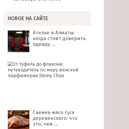
НОВОЕ НА САЙТЕ
Ателье в Алматы:
когда стоит доверить
одежду …
От
туфель
до
флакона:
путеводитель
по
миру …
Свежее мясо гуся
деревенского: что
это, чем …