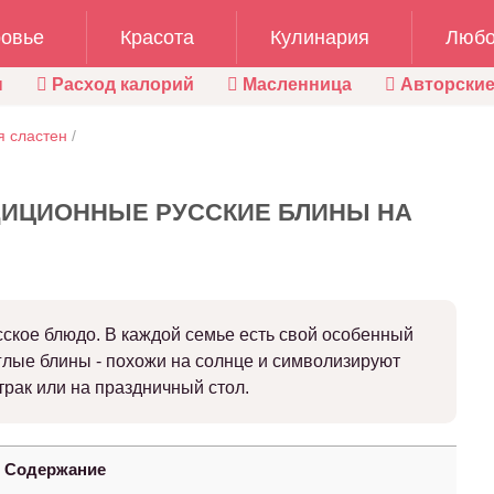
овье
Красота
Кулинария
Любо
ы
Расход калорий
Масленница
Авторские
я сластен
/
ДИЦИОННЫЕ РУССКИЕ БЛИНЫ НА
сское блюдо. В каждой семье есть свой особенный
глые блины - похожи на солнце и символизируют
трак или на праздничный стол.
Содержание