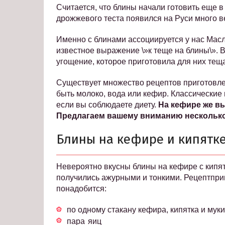
Считается, что блины начали готовить еще в
дрожжевого теста появился на Руси много в
Именно с блинами ассоциируется у нас Мас
известное выражение \»к теще на блины\». В
угощение, которое приготовила для них теща
Существует множество рецептов приготовле
быть молоко, вода или кефир. Классические 
если вы соблюдаете диету.
На кефире же в
Предлагаем вашему вниманию несколько
Блины на кефире и кипятк
Невероятно вкусны блины на кефире с кипятк
получились ажурными и тонкими. Рецептприг
понадобится:
по одному стакану кефира, кипятка и муки
пара яиц