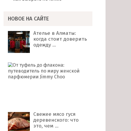
НОВОЕ НА САЙТЕ
Ателье в Алматы:
когда стоит доверить
одежду …
От
туфель
до
флакона:
путеводитель
по
миру …
Свежее мясо гуся
деревенского: что
это, чем …