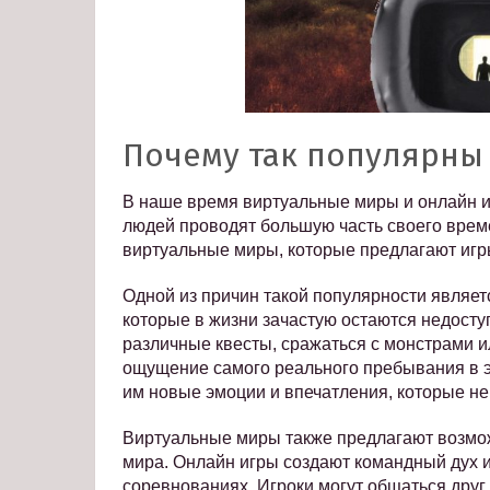
Почему так популярны
В наше время виртуальные миры и онлайн 
людей проводят большую часть своего врем
виртуальные миры, которые предлагают игр
Одной из причин такой популярности являет
которые в жизни зачастую остаются недост
различные квесты, сражаться с монстрами и
ощущение самого реального пребывания в э
им новые эмоции и впечатления, которые не
Виртуальные миры также предлагают возмож
мира. Онлайн игры создают командный дух 
соревнованиях. Игроки могут общаться друг