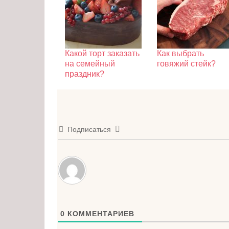
Какой торт заказать
Как выбрать
на семейный
говяжий стейк?
праздник?
Подписаться
0
КОММЕНТАРИЕВ