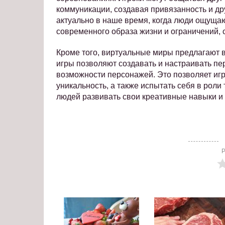
коммуникации, создавая привязанность и др
актуально в наше время, когда люди ощущаю
современного образа жизни и ограничений,
Кроме того, виртуальные миры предлагают 
игры позволяют создавать и настраивать п
возможности персонажей. Это позволяет иг
уникальность, а также испытать себя в роли
людей развивать свои креативные навыки и 
Р