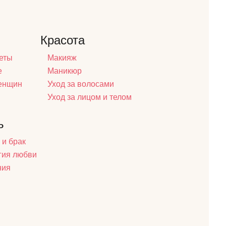
Красота
еты
Макияж
е
Маникюр
женщин
Уход за волосами
Уход за лицом и телом
ь
 и брак
гия любви
ния