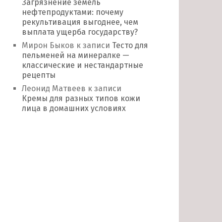
Загрязнение земель
нефтепродуктами: почему
рекультивация выгоднее, чем
выплата ущерба государству?
Мирон Быков
к записи
Тесто для
пельменей на минералке —
классические и нестандартные
рецепты
Леонид Матвеев
к записи
Кремы для разных типов кожи
лица в домашних условиях