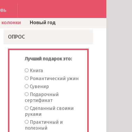
вь
 колонки
Новый год
ОПРОС
Лучший подарок это:
Книга
Романтический ужин
Сувенир
Подарочный
сертификат
Сделанный своими
руками
Практичный и
полезный