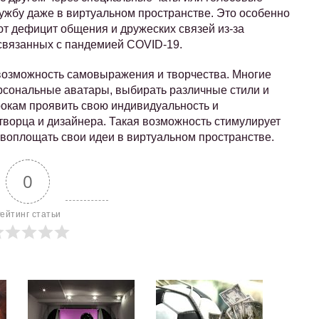
ужбу даже в виртуальном пространстве. Это особенно
т дефицит общения и дружеских связей из-за
 связанных с пандемией COVID-19.
возможность самовыражения и творчества. Многие
ерсональные аватары, выбирать различные стили и
рокам проявить свою индивидуальность и
 творца и дизайнера. Такая возможность стимулирует
воплощать свои идеи в виртуальном пространстве.
0
ейтинг статьи