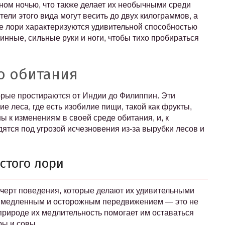
вном ночью, что также делает их необычными среди
ели этого вида могут весить до двух килограммов, а
тые лори характеризуются удивительной способностью
инные, сильные руки и ноги, чтобы тихо пробираться
о обитания
торые простираются от Индии до Филиппин. Эти
 леса, где есть изобилие пищи, такой как фрукты,
ы к изменениям в своей среде обитания, и, к
ятся под угрозой исчезновения из-за вырубки лесов и
стого лори
 черт поведения, которые делают их удивительными
м медленным и осторожным передвижением — это не
 природе их медлительность помогает им оставаться
ры и совы.