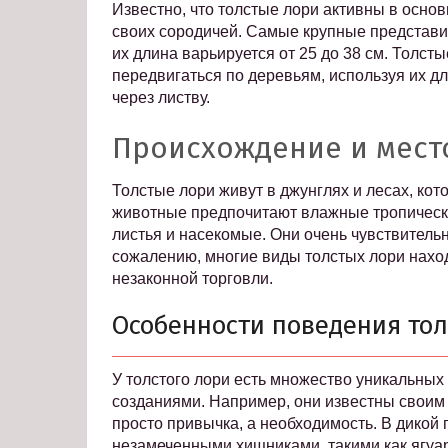
Известно, что толстые лори активны в осно
своих сородичей. Самые крупные представит
их длина варьируется от 25 до 38 см. Толс
передвигаться по деревьям, используя их дл
через листву.
Происхождение и мест
Толстые лори живут в джунглях и лесах, ко
животные предпочитают влажные тропические
листья и насекомые. Они очень чувствительн
сожалению, многие виды толстых лори наход
незаконной торговли.
Особенности поведения тол
У толстого лори есть множество уникальных
созданиями. Например, они известны свои
просто привычка, а необходимость. В дикой
незамеченными хищниками, такими как ягуа