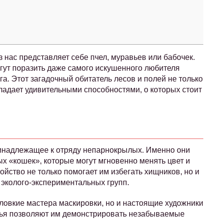
з нас представляет себе пчел, муравьев или бабочек.
гут поразить даже самого искушенного любителя
а. Этот загадочный обитатель лесов и полей не только
ладает удивительными способностями, о которых стоит
ринадлежащее к отряду непарнокрылых. Именно они
х «кошек», которые могут мгновенно менять цвет и
йство не только помогает им избегать хищников, но и
 эколого-экспериментальных групп.
о ловкие мастера маскировки, но и настоящие художники
лья позволяют им демонстрировать незабываемые