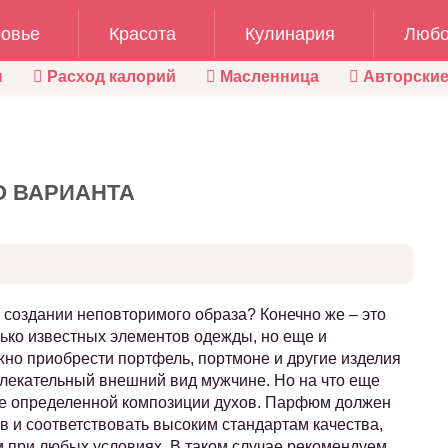
овье
Красота
Кулинария
Любо
ы
Расход калорий
Масленница
Авторские
О ВАРИАНТА
в создании неповторимого образа? Конечно же – это
лько известных элементов одежды, но еще и
жно приобрести портфель, портмоне и другие изделия
ивлекательный внешний вид мужчине. Но на что еще
ие определенной композиции духов. Парфюм должен
в и соответствовать высоким стандартам качества,
 при любых условиях. В таком случае рекомендуем