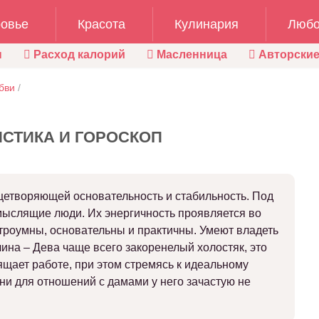
овье
Красота
Кулинария
Любо
ы
Расход калорий
Масленница
Авторские
бви
/
ИСТИКА И ГОРОСКОП
ицетворяющей основательность и стабильность. Под
мыслящие люди. Их энергичность проявляется во
строумны, основательны и практичны. Умеют владеть
ина – Дева чаще всего закоренелый холостяк, это
ящает работе, при этом стремясь к идеальному
ни для отношений с дамами у него зачастую не