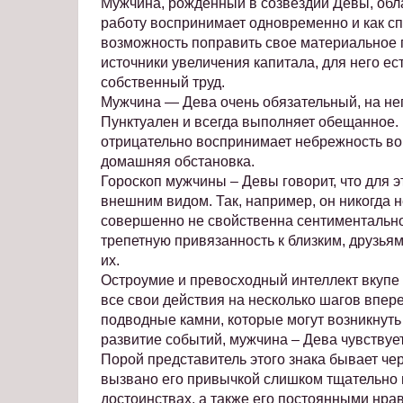
Мужчина, рожденный в созвездии Девы, обл
работу воспринимает одновременно и как сп
возможность поправить свое материальное п
источники увеличения капитала, для него ес
собственный труд.
Мужчина — Дева очень обязательный, на нег
Пунктуален и всегда выполняет обещанное. 
отрицательно воспринимает небрежность во 
домашняя обстановка.
Гороскоп мужчины – Девы говорит, что для э
внешним видом. Так, например, он никогда н
совершенно не свойственна сентиментально
трепетную привязанность к близким, друзья
их.
Остроумие и превосходный интеллект вкупе 
все свои действия на несколько шагов впер
подводные камни, которые могут возникнуть
развитие событий, мужчина – Дева чувствуе
Порой представитель этого знака бывает ч
вызвано его привычкой слишком тщательно 
достоинствах, а также его постоянными нра