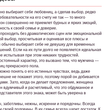
но выбирает себе любовниц, а сделав выбор, редко
ебовательности на его счету не так — то много
 он совершенно не приемлет бурных и ярких эмоций,
ность к своей семье и доверие.
проходить без драматических сцен или эмоциональной
вой выбор, просчитывая и оценивая все плюсы и
 обычно выбирает себе не девушку для временных
шений. Если на их пути долго не появляется идеальная
не испытывая при этом никаких трудностей.
постоянный характер, это вызвано тем, что мужчина —
иц прекрасного пола.
жно понять о его истинных чувствах, ведь даже
ешне не покажет этого, поэтому порой он добивается
ми. Зато, когда он делает предложение, женщина
он вдумчивый и расчетливый, что это обдуманное и
дставителя этого знака, может быть уверена в
, заботливы, нежны, искренни и порядочны. Всегда
 своей половины. В их семье всегда царит достаток. К