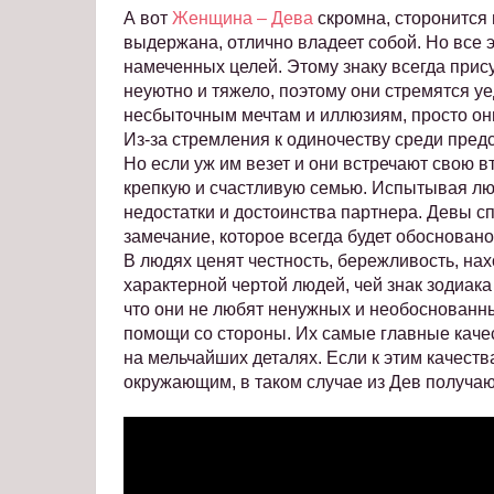
А вот
Женщина – Дева
скромна, сторонится 
выдержана, отлично владеет собой. Но все 
намеченных целей. Этому знаку всегда прис
неуютно и тяжело, поэтому они стремятся уе
несбыточным мечтам и иллюзиям, просто они
Из-за стремления к одиночеству среди предс
Но если уж им везет и они встречают свою в
крепкую и счастливую семью. Испытывая люб
недостатки и достоинства партнера. Девы с
замечание, которое всегда будет обосновано
В людях ценят честность, бережливость, нах
характерной чертой людей, чей знак зодиака
что они не любят ненужных и необоснованны
помощи со стороны. Их самые главные качес
на мельчайших деталях. Если к этим качест
окружающим, в таком случае из Дев получа