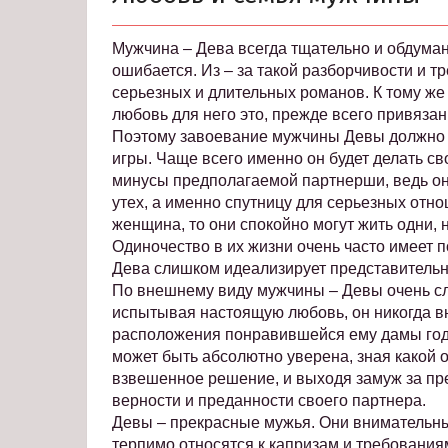
Мужчина – Дева всегда тщательно и обдуман
ошибается. Из – за такой разборчивости и тр
серьезных и длительных романов. К тому же
любовь для него это, прежде всего привязан
Поэтому завоевание мужчины Девы должно 
игры. Чаще всего именно он будет делать с
минусы предполагаемой партнерши, ведь он
утех, а именно спутницу для серьезных отно
женщина, то они спокойно могут жить одни, 
Одиночество в их жизни очень часто имеет 
Дева слишком идеализирует представительн
По внешнему виду мужчины – Девы очень сло
испытывая настоящую любовь, он никогда вн
расположения понравившейся ему дамы года
может быть абсолютно уверена, зная какой 
взвешенное решение, и выходя замуж за пре
верности и преданности своего партнера.
Девы – прекрасные мужья. Они внимательны
терпимо относятся к капризам и требованиям