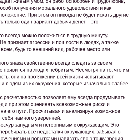
адает живым умом, он работоспособен и трудолюбив,
особ получения морального удовольствия и как
оложение. При этом он никогда не будет искать другие
ть только один вариант добычи денег – это
о всегда можно положиться в трудную минуту.
Не признает агрессии и пошлости в людях, а также
всем, будь то внешний вид, рабочее место или
того знака свойственно всегда следить за своим
е появится на людях небритым. Несмотря на то, что им
сть, они на протяжении всей жизни испытывают
м и людям из их окружения, которые изначально слабее
с расчетливостью позволяет ему всегда продумывать
ед и при этом оценивать всевозможные риски и
 на его пути. Просчитывая и анализируя возможное
т себя намного уверенней.
ересчур занудным и нетерпимым к окружающим. Это
перебирать все недостатки окружающих, забывая о
воучениями и попытками навязать свою точку зрения.