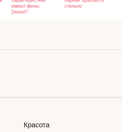
в
характеристики
парики: красиво и
имеют фены
стильно
Dewal?
Красота