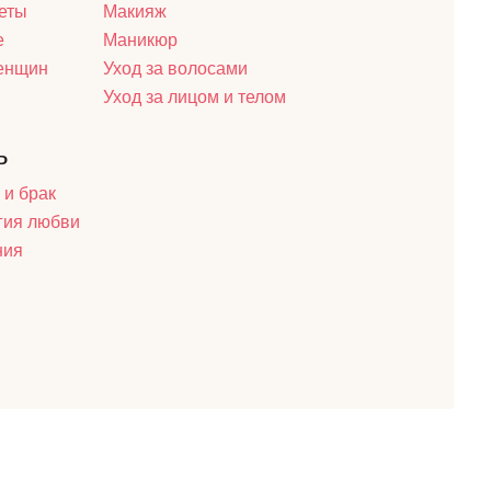
еты
Макияж
е
Маникюр
женщин
Уход за волосами
Уход за лицом и телом
ь
 и брак
гия любви
ния