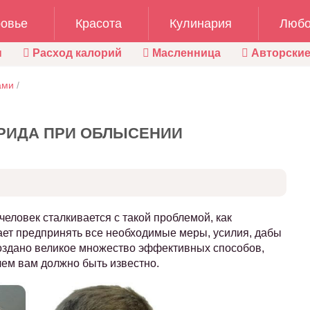
овье
Красота
Кулинария
Любо
ы
Расход калорий
Масленница
Авторские
ами
/
РИДА ПРИ ОБЛЫСЕНИИ
 человек сталкивается с такой проблемой, как
ает предпринять все необходимые меры, усилия, дабы
создано великое множество эффективных способов,
чем вам должно быть известно.