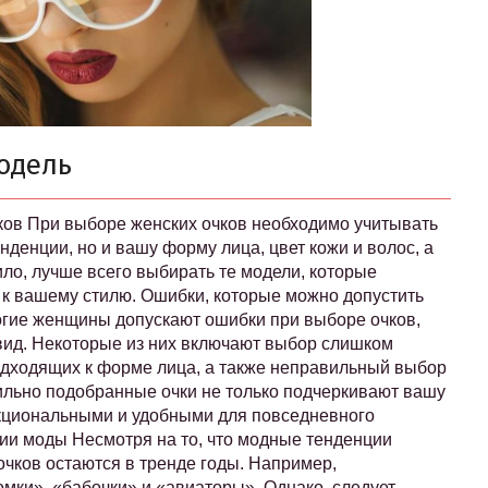
одель
ов При выборе женских очков необходимо учитывать
денции, но и вашу форму лица, цвет кожи и волос, а
ило, лучше всего выбирать те модели, которые
 к вашему стилю. Ошибки, которые можно допустить
огие женщины допускают ошибки при выборе очков,
вид. Некоторые из них включают выбор слишком
одходящих к форме лица, а также неправильный выбор
вильно подобранные очки не только подчеркивают вашу
нкциональными и удобными для повседневного
ии моды Несмотря на то, что модные тенденции
чков остаются в тренде годы. Например,
мки», «бабочки» и «авиаторы». Однако, следует