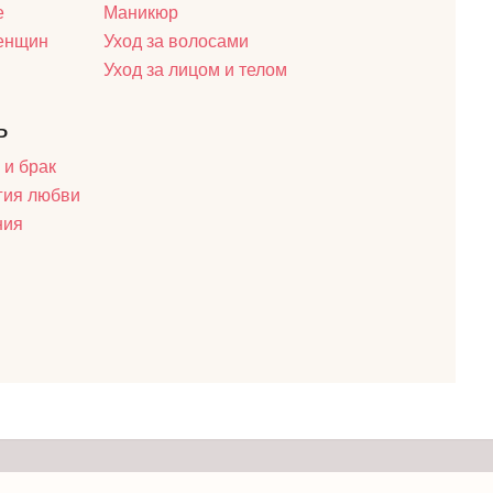
е
Маникюр
женщин
Уход за волосами
Уход за лицом и телом
ь
 и брак
гия любви
ния