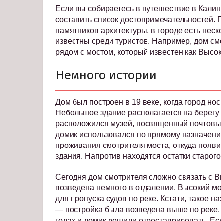
Если вы собираетесь в путешествие в Калин
составить список достопримечательностей.
памятников архитектуры, в городе есть неск
известны среди туристов. Например, дом с
рядом с мостом, который известен как Высок
Немного истории
Дом был построен в 19 веке, когда город нос
Небольшое здание располагается на берегу р
расположился музей, посвященный почтовы
домик использовался по прямому назначени
проживания смотрителя моста, откуда появи
здания. Напротив находятся остатки старого
Сегодня дом смотрителя сложно связать с В
возведена немного в отдалении. Высокий мос
для пропуска судов по реке. Кстати, такое 
— постройка была возведена выше по реке. 
годах и домик решили отреставрировать. Ес