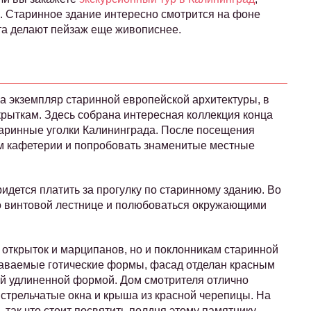
 Старинное здание интересно смотрится на фоне
ста делают пейзаж еще живописнее.
а экземпляр старинной европейской архитектуры, в
рыткам. Здесь собрана интересная коллекция конца
таринные уголки Калининграда. После посещения
м кафетерии и попробовать знаменитые местные
идется платить за прогулку по старинному зданию. Во
о винтовой лестнице и полюбоваться окружающими
 открыток и марципанов, но и поклонникам старинной
наваемые готические формы, фасад отделан красным
ой удлиненной формой. Дом смотрителя отлично
стрельчатые окна и крыша из красной черепицы. На
 так что стоит посвятить полдня этому памятнику