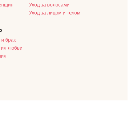
женщин
Уход за волосами
Уход за лицом и телом
ь
 и брак
гия любви
ния