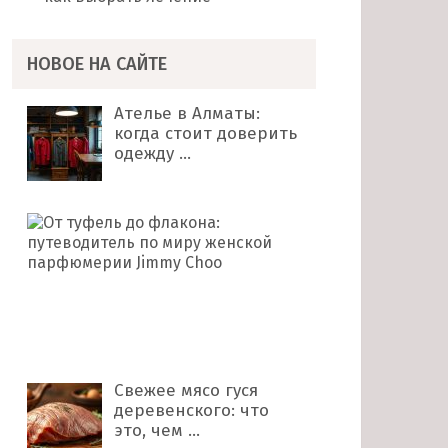
НОВОЕ НА САЙТЕ
Ателье в Алматы:
когда стоит доверить
одежду …
От
туфель
до
флакона:
путеводитель
по
миру …
Свежее мясо гуся
деревенского: что
это, чем …