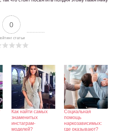
0
ейтинг статьи
т
Как найти самых
Социальная
знаменитых
помощь
инстаграм-
наркозависимых:
моделей?
где оказывают?