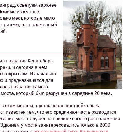
инград, советуем заранее
 Помимо известных
олько мест, которые мало
мотрителя, расположенный
ий.
ил название Кенигсберг.
еки, и сегодня в нем
м открыткам. Изначально
ю и предназначался для
лось название самого
 моста, который был разрушен в середине 20 века.
ысоким мостом, так как новая постройка была
т известен тем, что его срединная часть разводится
название мост получил по причине своего расположения
Зданием у моста заинтересовались только в 2000
ли вы закажете
экскурсионный тур в Калининград
,