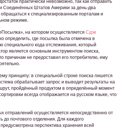
достаток практически невозможно, так как отправить
ли Соединённых Штатов Америки за день-два
 обращаться к специализированным порталам и
ьном режиме.
еПосылка», на котором осуществляется
Сдэк
гко определить, где посылка была отмечена в
ью специального кода отслеживания, который
тор является основным инструментом поиска,
-то причинам не предоставил его потребителю, ему
оятельно.
му принципу: в специальной строке поиска пишется
истема обрабатывает запрос и выводит результаты на
ршрут, пройдённый продуктом в определённый момент
сортировки всегда отображается на русском языке, что
х отправлений осуществляется непосредственно от
ть до почтового отделения. Для каждого
я предусмотрена перспектива хранения всей