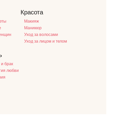
Красота
еты
Макияж
е
Маникюр
женщин
Уход за волосами
Уход за лицом и телом
ь
 и брак
гия любви
ния