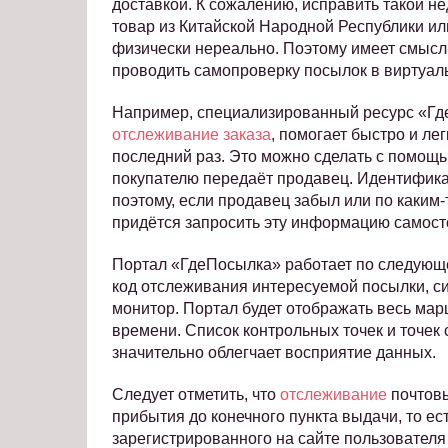
доставкой. К сожалению, исправить такой не
товар из Китайской Народной Республики и
физически нереально. Поэтому имеет смысл
проводить самопроверку посылок в виртуал
Например, специализированный ресурс «Гд
отслеживание заказа
, помогает быстро и ле
последний раз. Это можно сделать с помощ
покупателю передаёт продавец. Идентифика
поэтому, если продавец забыл или по каким
придётся запросить эту информацию самост
Портал «ГдеПосылка» работает по следующе
код отслеживания интересуемой посылки, с
монитор. Портал будет отображать весь ма
времени. Список контрольных точек и точек 
значительно облегчает восприятие данных.
Следует отметить, что
отслеживание
почтовы
прибытия до конечного пункта выдачи, то ес
зарегистрированного на сайте пользовател