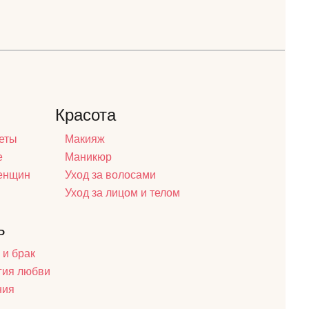
Красота
еты
Макияж
е
Маникюр
женщин
Уход за волосами
Уход за лицом и телом
ь
 и брак
гия любви
ния