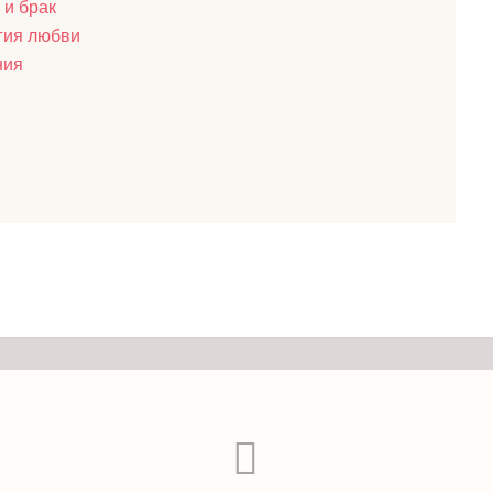
 и брак
гия любви
ния