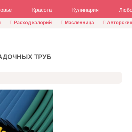
овье
Красота
Кулинария
Любо
ы
Расход калорий
Масленница
Авторские
АДОЧНЫХ ТРУБ