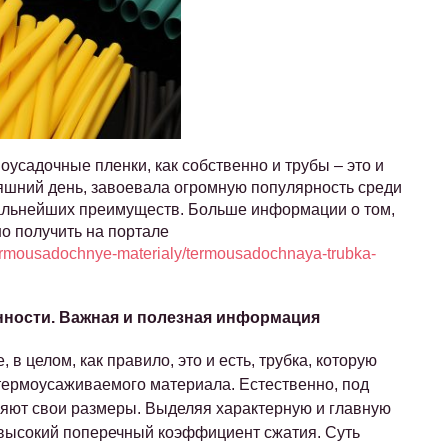
усадочные пленки, как собственно и трубы – это и
дняшний день, завоевала огромную популярность среди
кальнейших преимуществ. Больше информации о том,
о получить на портале
termousadochnye-materialy/termousadochnaya-trubka-
енности. Важная и полезная информация
 в целом, как правило, это и есть, трубка, которую
 термоусаживаемого материала. Естественно, под
яют свои размеры. Выделяя характерную и главную
о высокий поперечный коэффициент сжатия. Суть