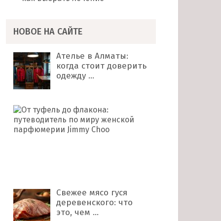
НОВОЕ НА САЙТЕ
Ателье в Алматы:
когда стоит доверить
одежду …
От
туфель
до
флакона:
путеводитель
по
миру …
Свежее мясо гуся
деревенского: что
это, чем …