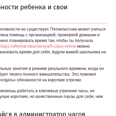
ности ребенка и свои
тивности не существует. Пятиклассник может учиться
нужна помощь с организацией, проверкой домашки и
жно планировать время так, чтобы ты получала
://og1.ru/format-obucheniya/5-class-online
можно
анизовать время для себя, будучи мамой школьника на
ельные занятия в режиме реального времени, когда он
буют твоего полного вмешательства. Это поможет
«отдать» обязанности на короткие отрезки.
 можешь работать в ключевые утренние часы, не
учше короткие, но качественные паузы для себя, чем
айся в администратор часов