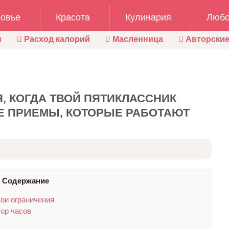
овье
Красота
Кулинария
Любо
ы
Расход калорий
Масленница
Авторские
Я, КОГДА ТВОЙ ПЯТИКЛАССНИК
Е ПРИЕМЫ, КОТОРЫЕ РАБОТАЮТ
Содержание
ои ограничения
тор часов