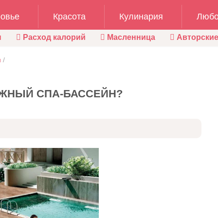
овье
Красота
Кулинария
Любо
ы
Расход калорий
Масленница
Авторские
н
/
АЖНЫЙ СПА-БАССЕЙН?