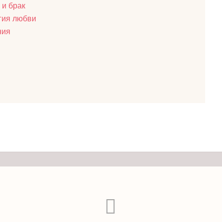
 и брак
гия любви
ния