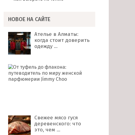
НОВОЕ НА САЙТЕ
Ателье в Алматы:
когда стоит доверить
одежду …
От
туфель
до
флакона:
путеводитель
по
миру …
Свежее мясо гуся
деревенского: что
это, чем …