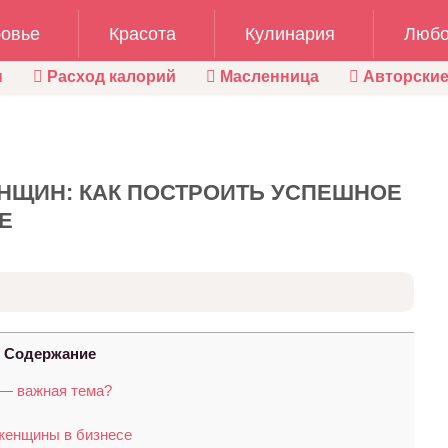
овье
Красота
Кулинария
Любо
ы
Расход калорий
Масленница
Авторские
ЕНЩИН: КАК ПОСТРОИТЬ УСПЕШНОЕ
Е
Содержание
 — важная тема?
женщины в бизнесе