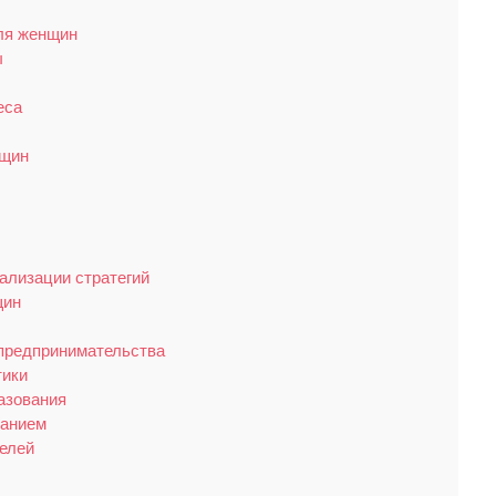
ля женщин
ы
еса
нщин
ализации стратегий
щин
 предпринимательства
тики
азования
танием
елей