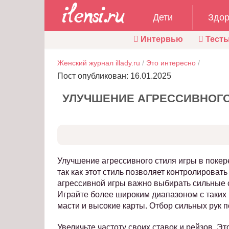
Дети
Здор
Интервью
Тест
Женский журнал illady.ru
/
Это интересно
/
Пост опубликован: 16.01.2025
УЛУЧШЕНИЕ АГРЕССИВНОГО
Улучшение агрессивного стиля игры в покер
так как этот стиль позволяет контролироват
агрессивной игры важно выбирать сильные с
Играйте более широким диапазоном с таких 
масти и высокие карты. Отбор сильных рук п
Увеличьте частоту своих ставок и рейзов. Э