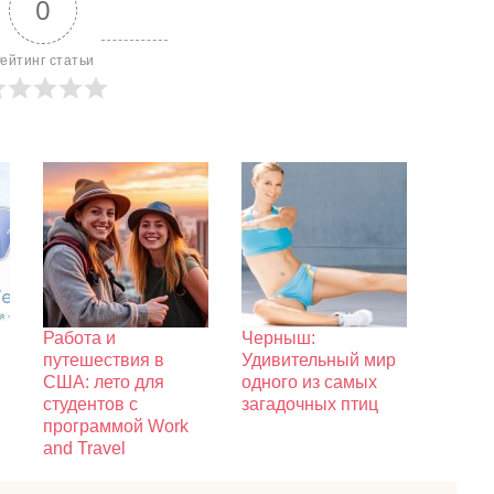
0
ейтинг статьи
Работа и
Черныш:
путешествия в
Удивительный мир
США: лето для
одного из самых
студентов с
загадочных птиц
программой Work
and Travel