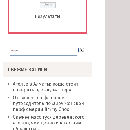
Результаты
СВЕЖИЕ ЗАПИСИ
Ателье в Алматы: когда стоит
доверить одежду мастеру
От туфель до флакона:
путеводитель по миру женской
парфюмерии Jimmy Choo
Свежее мясо гуся деревенского:
что это, чем ценно и как с ним
обращаться