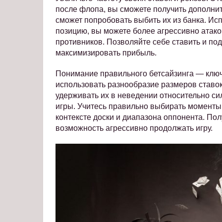
после флопа, вы сможете получить дополни
сможет попробовать выбить их из банка. Ис
позицию, вы можете более агрессивно атаков
противников. Позволяйте себе ставить и по
максимизировать прибыль.
Понимание правильного бетсайзинга — ключ
использовать разнообразие размеров ставо
удерживать их в неведении относительно с
игры. Учитесь правильно выбирать моменты 
контексте доски и диапазона оппонента. По
возможность агрессивно продолжать игру.