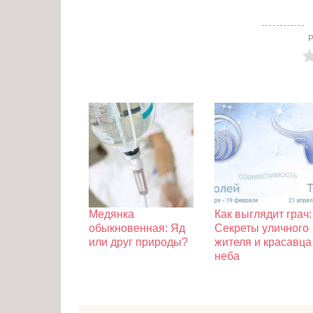
Р
Медянка
Как выглядит грач:
обыкновенная: Яд
Секреты уличного
или друг природы?
жителя и красавца
неба