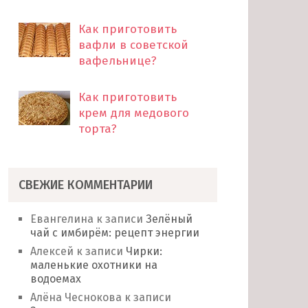
Как приготовить
вафли в советской
вафельнице?
Как приготовить
крем для медового
торта?
СВЕЖИЕ КОММЕНТАРИИ
Евангелина
к записи
Зелёный
чай с имбирём: рецепт энергии
Алексей
к записи
Чирки:
маленькие охотники на
водоемах
Алёна Чеснокова
к записи