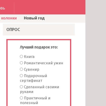
вь
 колонки
Новый год
ОПРОС
Лучший подарок это:
Книга
Романтический ужин
Сувенир
Подарочный
сертификат
Сделанный своими
руками
Практичный и
полезный