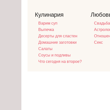
Кулинария
Любов
Варим суп
Свадьба
Выпечка
Астроло
Десерты для сластен
Отноше
Домашние заготовки
Секс
Салаты
Соусы и подливы
Что сегодня на второе?