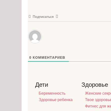
Подписаться
0
КОММЕНТАРИЕВ
Дети
Здоровье
Беременность
Женские секр
Здоровье ребенка
Твое здоровь
Фитнес для 