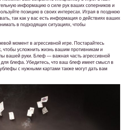
тельную информацию о силе рук ваших соперников и
пользуйте позицию в своих интересах. Играя в позднюю
ать, так как у вас есть информация о действиях ваших
днимать в подходящих ситуациях, чтобы
евой момент в агрессивной игре. Постарайтесь
к, чтобы усложнить жизнь вашим противникам и
илы вашей руки. Блеф — важная часть агрессивной
для блефа. Убедитесь, что ваш блеф имеет смысл в
лублефы с нужными картами также могут дать вам