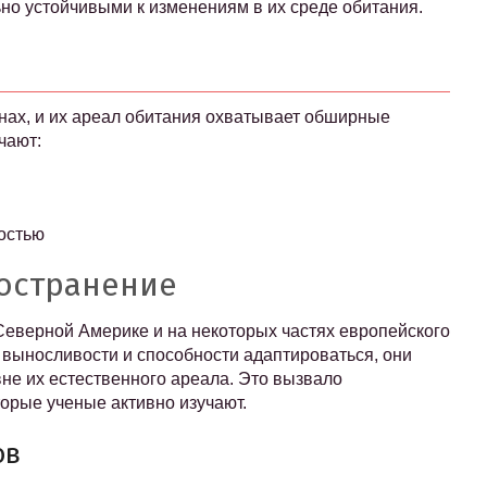
ьно устойчивыми к изменениям в их среде обитания.
нах, и их ареал обитания охватывает обширные
чают:
остью
остранение
еверной Америке и на некоторых частях европейского
й выносливости и способности адаптироваться, они
не их естественного ареала. Это вызвало
орые ученые активно изучают.
ов