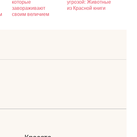
которые
угрозой: Животные
завораживают
из Красной книги
м
своим величием