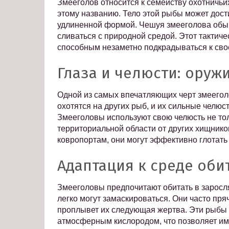
Змееголов относится к семейству охотничьих
этому названию. Тело этой рыбы может дости
удлиненной формой. Чешуя змееголова обыч
сливаться с природной средой. Этот тактич
способным незаметно подкрадываться к сво
Глаза и челюсти: оруж
Одной из самых впечатляющих черт змеегол
охотятся на других рыб, и их сильные челюс
Змееголовы используют свою челюсть не тол
территориальной области от других хищников
кoвропортам, они могут эффективно глотать 
Адаптация к среде оби
Змееголовы предпочитают обитать в заросля
легко могут замаскироваться. Они часто пря
проплывет их следующая жертва. Эти рыбы
атмосферным кислородом, что позволяет им 