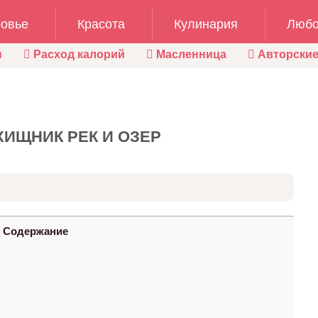
овье
Красота
Кулинария
Любо
ы
Расход калорий
Масленница
Авторские
ХИЩНИК РЕК И ОЗЕР
Содержание