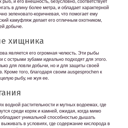
 рыб, и его внешность, безусловно, соответствует
гать в длину более метра, и обладает характерной
но зеленовато-коричневая, что помогает ему
еский камуфляж делает его отличным охотником,
ей добыче.
ие хищника
ова является его огромная челюсть. Эти рыбы
ти с острыми зубами идеально подходят для этого.
ько для ловли добычи, но и для защиты своей
. Кроме того, благодаря своим ausgesprochen к
целую рыбу, не жуя ее.
тания
х водной растительности и мутных водоемах, где
чутся среди коряк и камней, ожидая, когда мимо
 обладают уникальной способностью дышать
выживать в условиях, где содержание кислорода в