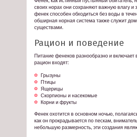
Фенек, как истинный пустынный обитатель, 
своих норах они сохраняют важную влагу и 
фенек способен обходиться без воды в течен
обширная норная система также служит домо
существами.
Рацион и поведение
Питание фенеков разнообразно и включает в 
рацион входят:
Грызуны
Птицы
Ящерицы
Скорпионы и насекомые
Корни и фрукты
Фенек охотится в основном ночью, полагаяс
как он прокрадывается по пескам, внимател
небольшую размерность, эти создания явля