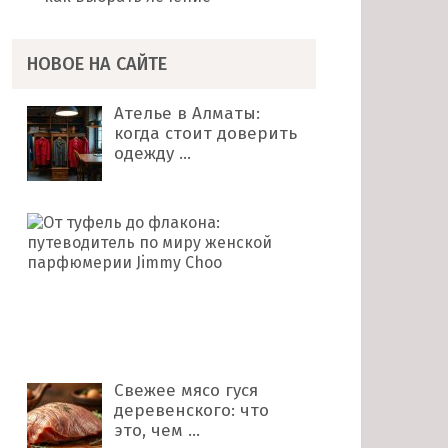
НОВОЕ НА САЙТЕ
Ателье в Алматы:
когда стоит доверить
одежду …
От
туфель
до
флакона:
путеводитель
по
миру …
Свежее мясо гуся
деревенского: что
это, чем …