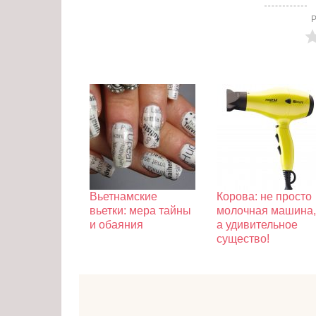
Р
Вьетнамские
Корова: не просто
вьетки: мера тайны
молочная машина,
и обаяния
а удивительное
существо!