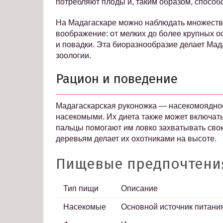
потребляют плоды и, таким образом, спосо
На Мадагаскаре можно наблюдать множество
воображение: от мелких до более крупных о
и повадки. Эта биоразнообразие делает Мад
зоологии.
Рацион и поведение
Мадагаскарская руконожка — насекомоядное
насекомыми. Их диета также может включат
пальцы помогают им ловко захватывать свою
деревьям делает их охотниками на высоте.
Пищевые предпочтени
Тип пищи
Описание
Насекомые
Основной источник питания