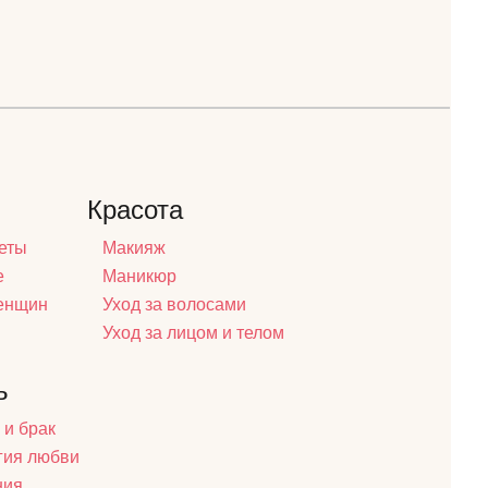
Красота
еты
Макияж
е
Маникюр
женщин
Уход за волосами
Уход за лицом и телом
ь
 и брак
гия любви
ния