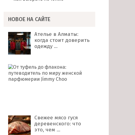
НОВОЕ НА САЙТЕ
Ателье в Алматы:
когда стоит доверить
одежду …
От
туфель
до
флакона:
путеводитель
по
миру …
Свежее мясо гуся
деревенского: что
это, чем …