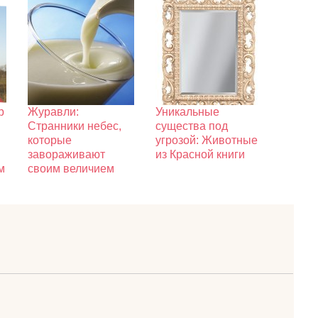
р
Журавли:
Уникальные
Странники небес,
существа под
которые
угрозой: Животные
завораживают
из Красной книги
м
своим величием