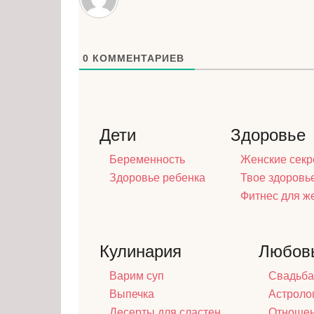
0
КОММЕНТАРИЕВ
Дети
Здоровье
Беременность
Женские секр
Здоровье ребенка
Твое здоровь
Фитнес для 
Кулинария
Любов
Варим суп
Свадьба
Выпечка
Астроло
Десерты для сластен
Отноше