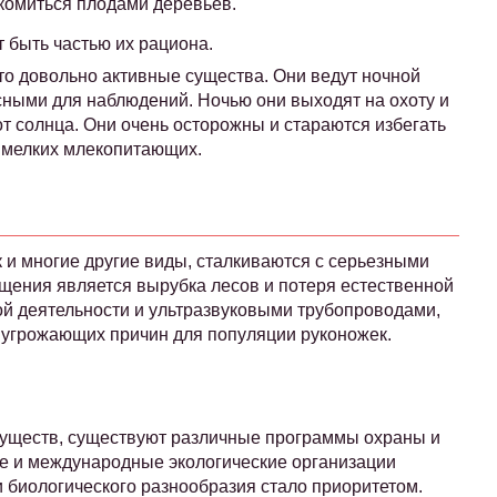
комиться плодами деревьев.
 быть частью их рациона.
это довольно активные существа. Они ведут ночной
есными для наблюдений. Ночью они выходят на охоту и
от солнца. Они очень осторожны и стараются избегать
х мелких млекопитающих.
к и многие другие виды, сталкиваются с серьезными
ащения является вырубка лесов и потеря естественной
ой деятельности и ультразвуковыми трубопроводами,
е угрожающих причин для популяции руконожек.
существ, существуют различные программы охраны и
е и международные экологические организации
и биологического разнообразия стало приоритетом.