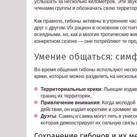
услышать за несколько километров. Эти зву
членами группы и обозначать свою террито
Как правило, гибоны активны в утренние час
друг с другом. Их рацион в основном состоит
всеядными, но, как и многие тропические ж
конкретном сезоне — они потребляют те про
Умение общаться: сим
Во время общения гибоны используют нескол
крики, которые можно разделить на нескольк
Территориальные крики
: Льющие изда
границ их территории.
Привлечение внимания
: Когда молодой
действии, он издает короткие и громкие зв
Дуэты
: Самец и самка могут петь в унис
которая демонстрирует их сильную связь и
Сохранение гибонов и их ме