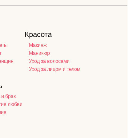
Красота
еты
Макияж
е
Маникюр
женщин
Уход за волосами
Уход за лицом и телом
ь
 и брак
гия любви
ния