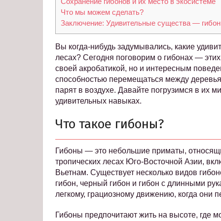
Сохранение гибонов и их место в экосистеме
Что мы можем сделать?
Заключение: Удивительные существа — гибо
Вы когда-нибудь задумывались, какие удиви
лесах? Сегодня поговорим о гибонах — этих
своей акробатикой, но и интересным повед
способностью перемещаться между деревьями
парят в воздухе. Давайте погрузимся в их м
удивительных навыках.
Что такое гибоны?
Гибоны — это небольшие приматы, относящи
тропических лесах Юго-Восточной Азии, вкл
Вьетнам. Существует несколько видов гибо
гибон, черный гибон и гибон с длинными ру
легкому, грациозному движению, когда они 
Гибоны предпочитают жить на высоте, где мо