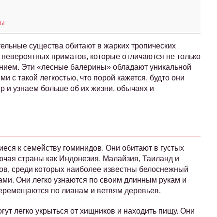
ны
тельные существа обитают в жарких тропических
 невероятных приматов, которые отличаются не только
ением. Эти «лесные балерины» обладают уникальной
 с такой легкостью, что порой кажется, будто они
ир и узнаем больше об их жизни, обычаях и
еся к семейству гоминидов. Они обитают в густых
ючая страны как Индонезия, Малайзия, Таиланд и
нов, среди которых наиболее известны белоснежный
ками. Они легко узнаются по своим длинным рукам и
перемещаются по лианам и ветвям деревьев.
гут легко укрыться от хищников и находить пищу. Они