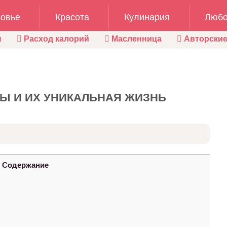
овье
Красота
Кулинария
Любо
ы
Расход калорий
Масленница
Авторские
Ы И ИХ УНИКАЛЬНАЯ ЖИЗНЬ
Содержание