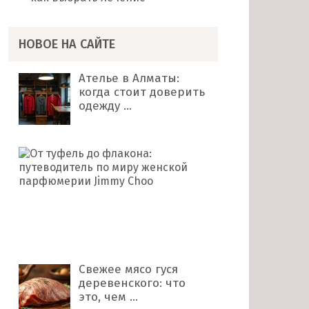
НОВОЕ НА САЙТЕ
Ателье в Алматы:
когда стоит доверить
одежду …
От
туфель
до
флакона:
путеводитель
по
миру …
Свежее мясо гуся
деревенского: что
это, чем …