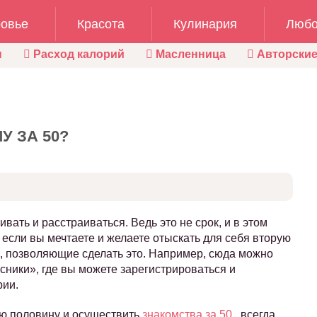
овье
Красота
Кулинария
Любо
ы
Расход калорий
Масленница
Авторские
У ЗА 50?
ивать и расстраиваться. Ведь это не срок, и в этом
, если вы мечтаете и желаете отыскать для себя вторую
ия, позволяющие сделать это. Например, сюда можно
ссники», где вы можете зарегистрироваться и
рии.
ую половину и осуществить
знакомства за 50
, всегда