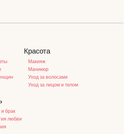
Красота
еты
Макияж
е
Маникюр
женщин
Уход за волосами
Уход за лицом и телом
ь
 и брак
гия любви
ния